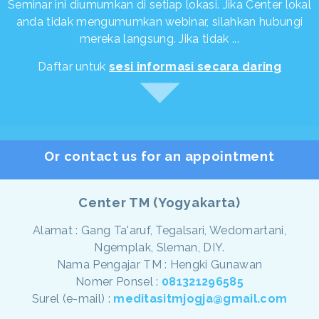
Seminar ini diumumkan di setiap lokasi. Jika Center lokal
anda tidak mengumumkan webinar, silahkan hubungi
mereka langsung. Jika tidak ...
Daftar untuk
sesi informasi secara daring
Or contact us for an appointment
Center TM (Yogyakarta)
Alamat : Gang Ta'aruf, Tegalsari, Wedomartani,
Ngemplak, Sleman, DIY.
Nama Pengajar TM : Hengki Gunawan
Nomer Ponsel :
081321296585
Surel (e-mail) :
meditasitmjogja@gmail.com