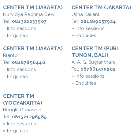
CENTER TM (JAKARTA)
CENTER TM (JAKARTA)
Nurvidya Rachma Dewi
Usha Kaliani
Tel:
081322233907
Tel:
081289057924
Info sessions
Info sessions
Enquiries
Enquiries
CENTER TM (JAKARTA)
CENTER TM (PURI
TUNON, BALI)
Rianto
A. A. G. Sugianthara
Tel:
08187896446
Tel:
087861539202
Info sessions
Info sessions
Enquiries
Enquiries
CENTER TM
(YOGYAKARTA)
Hengki Gunawan
Tel:
081321296585
Info sessions
Enquiries